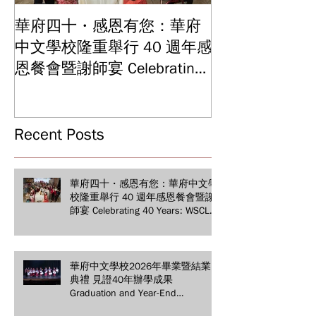
華府四十・感恩有您：華府
華府中文學校2
中文學校隆重舉行 40 週年感
結業典禮 見證
Graduation and
恩餐會暨謝師宴 Celebrating
Ceremony: Witn
40 Years: WSCLC Hosts
Years of Educat
Grand Gala & Teacher
Achievements
Appreciation Dinner
Recent Posts
華府四十・感恩有您：華府中文學
校隆重舉行 40 週年感恩餐會暨謝
師宴 Celebrating 40 Years: WSCLC
Hosts Grand Gala & Teacher
Appreciation Dinner
華府中文學校2026年畢業暨結業
典禮 見證40年辦學成果
Graduation and Year-End
Ceremony: Witnessing 40 Years of