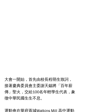
大會一開始，首先由校長程萌生致詞，
接著慶典委員會主委謝天錫將「百年薪
傳」聖火，交給100名年輕學生代表，象
徵中華民國生生不息。
運動會在華府蓋城Watkins Mill 高中運動