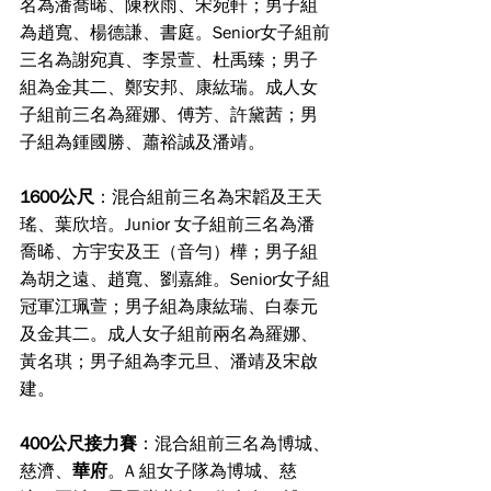
名為潘喬晞、陳秋雨、宋宛軒；男子組
為趙寬、楊德謙、書庭。Senior女子組前
三名為謝宛真、李景萱、杜禹臻；男子
組為金其二、鄭安邦、康紘瑞。成人女
子組前三名為羅娜、傅芳、許黛茜；男
子組為鍾國勝、蕭裕誠及潘靖。
1600公尺
：混合組前三名為宋韜及王天
瑤、葉欣培。Junior 女子組前三名為潘
喬晞、方宇安及王（音勻）樺；男子組
為胡之遠、趙寬、劉嘉維。Senior女子組
冠軍江珮萱；男子組為康紘瑞、白泰元
及金其二。成人女子組前兩名為羅娜、
黃名琪；男子組為李元旦、潘靖及宋啟
建。
400公尺接力賽
：混合組前三名為博城、
慈濟、
華府
。A 組女子隊為博城、慈