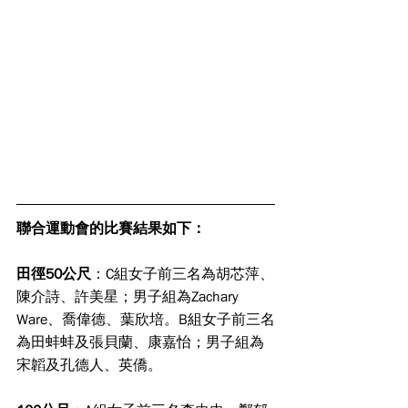
聯合運動會的比賽結果如下：
田徑50公尺
：C組女子前三名為胡芯萍、
陳介詩、許美星；男子組為Zachary 
Ware、喬偉德、葉欣培。B組女子前三名
為田蚌蚌及張貝蘭、康嘉怡；男子組為
宋韜及孔德人、英僑。