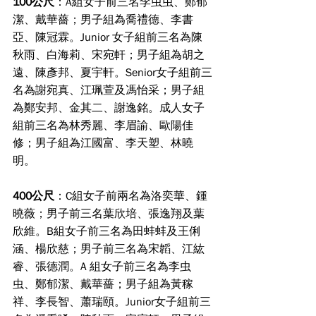
100公尺
：A組女子前三名李虫虫、鄭郁
潔、戴華薔；男子組為喬禮德、李書
亞、陳冠霖。Junior 女子組前三名為陳
秋雨、白海莉、宋宛軒；男子組為胡之
遠、陳彥邦、夏宇軒。Senior女子組前三
名為謝宛真、江珮萱及馮怡采；男子組
為鄭安邦、金其二、謝逸銘。成人女子
組前三名為林秀麗、李眉諭、歐陽佳
修；男子組為江國富、李天塑、林曉
明。
400公尺
：C組女子前兩名為洛奕華、鍾
曉薇；男子前三名葉欣培、張逸翔及葉
欣維。B組女子前三名為田蚌蚌及王俐
涵、楊欣慈；男子前三名為宋韜、江紘
睿、張德潤。A 組女子前三名為李虫
虫、鄭郁潔、戴華薔；男子組為黃稼
祥、李長智、蕭瑞頤。Junior女子組前三