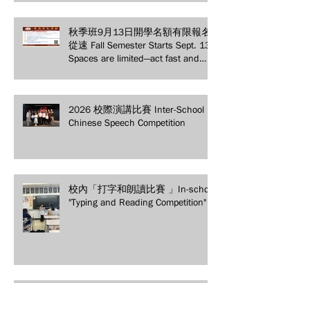
Educational Achievements
秋季班9月13日開學名額有限報名
從速 Fall Semester Starts Sept. 13!
Spaces are limited—act fast and
secure your spot today!
2026 校際演講比賽 Inter-School
Chinese Speech Competition
校內「打字和朗讀比賽 」In-school
"Typing and Reading Competition"
2026 校際書法比賽 WMACS Inter-
school Calligraphy Competition