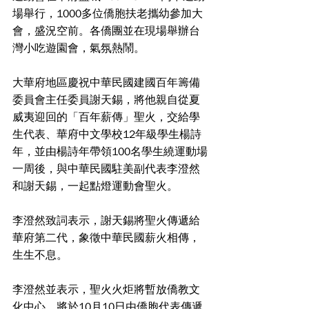
場舉行，1000多位僑胞扶老攜幼參加大
會，盛況空前。各僑團並在現場舉辦台
灣小吃遊園會，氣氛熱鬧。
大華府地區慶祝中華民國建國百年籌備
委員會主任委員謝天錫，將他親自從夏
威夷迎回的「百年薪傳」聖火，交給學
生代表、華府中文學校12年級學生楊詩
年，並由楊詩年帶領100名學生繞運動場
一周後，與中華民國駐美副代表李澄然
和謝天錫，一起點燈運動會聖火。
李澄然致詞表示，謝天錫將聖火傳遞給
華府第二代，象徵中華民國薪火相傳，
生生不息。
李澄然並表示，聖火火炬將暫放僑教文
化中心，將於10月10日由僑胞代表傳遞