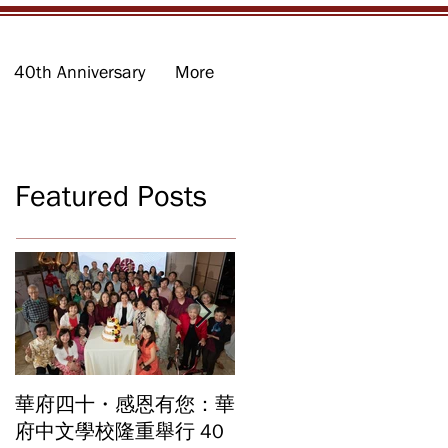
40th Anniversary
More
Featured Posts
華府四十・感恩有您：華
華府中文學校2026年畢
府中文學校隆重舉行 40
業暨結業典禮 見證40年