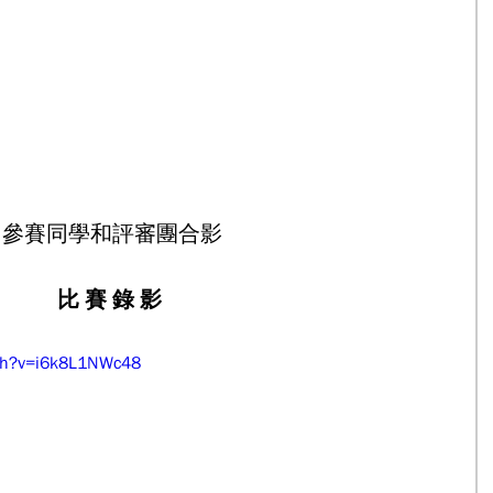
 參賽同學和評審團合影
比 賽 錄 影
ch?v=i6k8L1NWc48