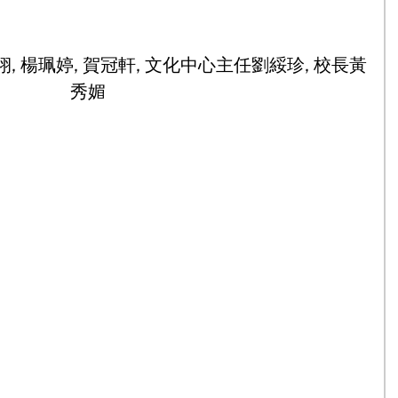
栩, 楊珮婷, 賀冠軒, 文化中心主任劉綏珍, 校長黃
秀媚