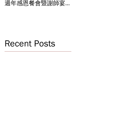
週年感恩餐會暨謝師宴
辦學成果 Graduation an
Celebrating 40 Years:
Year-End Ceremony:
WSCLC Hosts Grand Gala
Witnessing 40 Years of
& Teacher Appreciation
Educational
Dinner
Achievements
Recent Posts