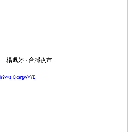
楊珮婷 - 台灣夜市
ch?v=zlOksrgWVYE