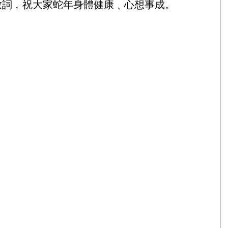
致詞﹐祝大家蛇年身體健康﹑心想事成。