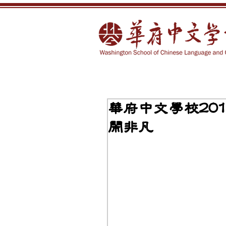
華府中文學校20
鬧非凡