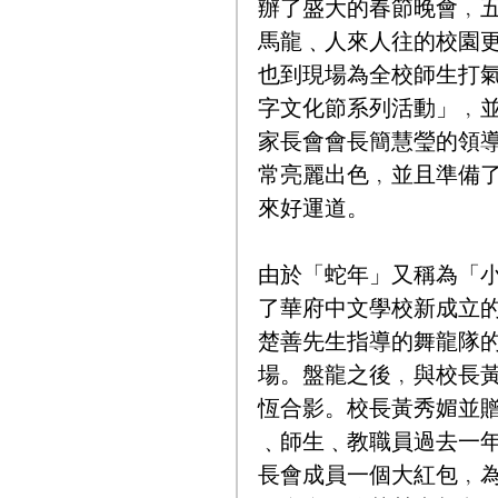
辦了盛大的春節晚會﹐
馬龍﹑人來人往的校園
也到現場為全校師生打
字文化節系列活動」﹐
家長會會長簡慧瑩的領
常亮麗出色﹐並且準備
來好運道。
由於「蛇年」又稱為「
了華府中文學校新成立
楚善先生指導的舞龍隊
場。盤龍之後﹐與校長黃
恆合影。校長黃秀媚並
﹑師生﹑教職員過去一
長會成員一個大紅包﹐