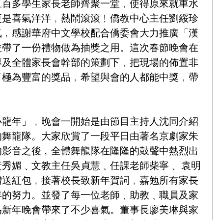
五百多學生家長老師齊聚一堂﹐使得原來就車水
更是喜氣洋洋﹐熱鬧滾滾﹗僑教中心主任劉綏珍
氣﹐感謝華府中文學校配合僑委會大力推廣「漢
並帶了一份禮物做為抽獎之用。這次春節晚會在
導及全體家長會幹部的策劃下﹐把現場的佈置非
了極為豐富的獎品﹐希望與會的人都能中獎﹐帶
小龍年」﹐晚會一開始是由節目主持人沈同介紹
的舞龍隊。大家欣賞了一段平日由著名京劇家朱
的影音之後﹐全體舞龍隊在隆隆的鼓聲中熱烈出
秀媚﹑文教主任吳貞慧﹑任課老師柴寧﹑ 袁明
贈送紅包﹐接著校長致新年賀詞﹐嘉勉所有家長
年的努力。並發了每一位老師﹑助教﹑職員及家
為新年晚會帶來了不少喜氣。董事長廖美琳與家