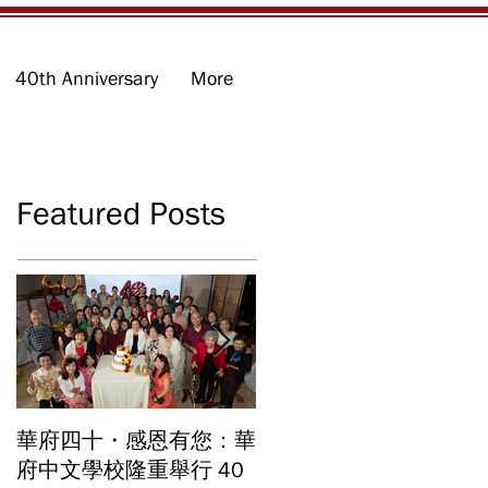
40th Anniversary
More
Featured Posts
華府四十・感恩有您：華
華府中文學校2026年畢
府中文學校隆重舉行 40
業暨結業典禮 見證40年