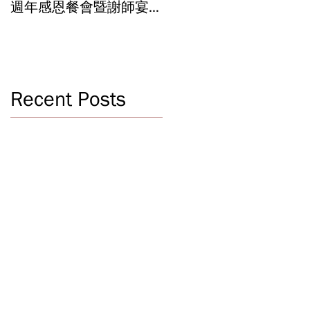
週年感恩餐會暨謝師宴
辦學成果 Graduation an
Celebrating 40 Years:
Year-End Ceremony:
WSCLC Hosts Grand Gala
Witnessing 40 Years of
& Teacher Appreciation
Educational
Dinner
Achievements
Recent Posts