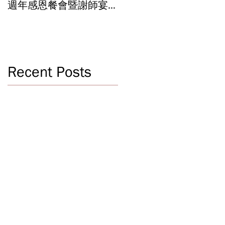
週年感恩餐會暨謝師宴
辦學成果 Graduation an
Celebrating 40 Years:
Year-End Ceremony:
WSCLC Hosts Grand Gala
Witnessing 40 Years of
& Teacher Appreciation
Educational
Dinner
Achievements
Recent Posts