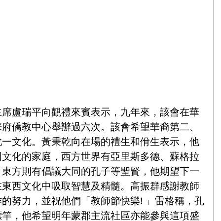
主席盧瑞平向觀禮來賓表示，九年來，該會在華
華府僑教中心舉辦過六次。該會希望華裔第二、
此一文化。黃秉乾向在場的禮生和佾生表示，他
同文化的家庭，西方世界有亞里斯多德、蘇格拉
，東方則有倡議大同的孔子等聖賢，他期望下一
在東西文化中吸取智慧及精髓。高振群感謝教師
的努力，並祝他們「教師節快樂! 」雷格稱，孔
標竿，他希望明年蒙郡主流社區亦能參與這項盛