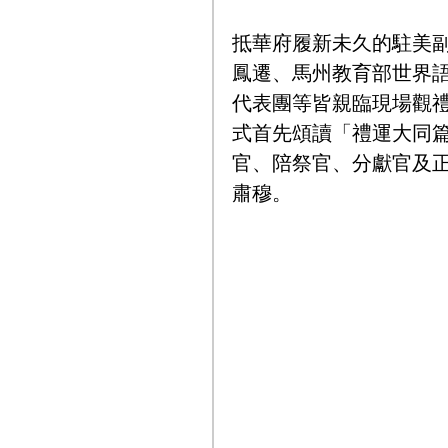
抵華府履新未久的駐美
鳳遷、馬州教育部世界
代表團等皆親臨現場觀
式首先頌讀「禮運大同
官、陪祭官、分獻官及
肅穆。