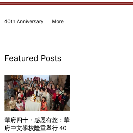
40th Anniversary
More
Featured Posts
華府四十・感恩有您：華
華府中文學校2026年畢
府中文學校隆重舉行 40
業暨結業典禮 見證40年