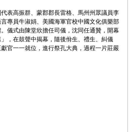
副代表高振群、蒙郡郡長雷格、馬州州眾議員李
語言專員牛淑娟、美國海軍官校中國文化俱樂部
禮。儀式由陳堂欣擔任司儀，沈同任通贊，開幕
篇」，在鼓聲中揭幕，隨後佾生、禮生、糾儀
正獻官一一就位，進行祭孔大典，過程一片莊嚴