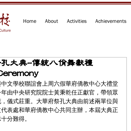
Home
About
Activities
Achievements
區祭孔大典-傳統八佾舞獻禮
Ceremony
與中文學校聯誼會上周六假華府僑教中心大禮堂
今年由中央研究院院士黃秉乾任正獻官，帶領眾
花，儀式莊重。大華府祭孔大典由前述兩單位與
文代表處和華府僑教中心共同主辦，本屆大典正
示十分難得。