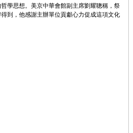
的哲學思想。美京中華會館副主席劉耀聰稱，祭
辦得到，他感謝主辦單位貢獻心力促成這項文化