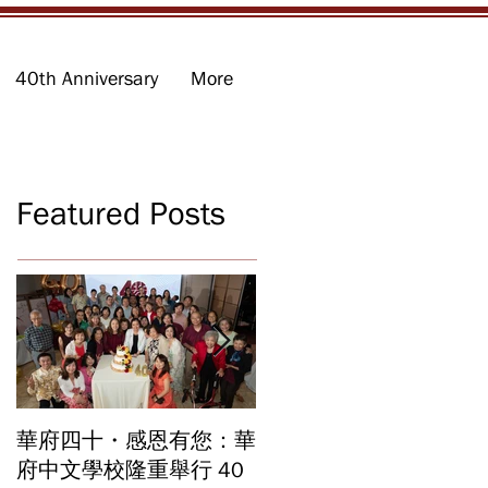
40th Anniversary
More
Featured Posts
華府四十・感恩有您：華
華府中文學校2026年畢
府中文學校隆重舉行 40
業暨結業典禮 見證40年