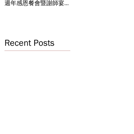
週年感恩餐會暨謝師宴
辦學成果 Graduation an
Celebrating 40 Years:
Year-End Ceremony:
WSCLC Hosts Grand Gala
Witnessing 40 Years of
& Teacher Appreciation
Educational
Dinner
Achievements
Recent Posts