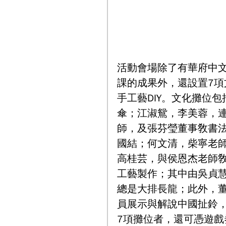
活動會場除了有華府中
課的成果外，還設置7
手工藝DIY。文化攤位
傘；江淑鴛，李美蓉，
師，及張芬瑩董事敎書
國結；何文清，柴寧老
高桂芸，與侯恩杰老師
工藝製作；其中由吳貞
總是大排長龍；此外，
員展示與解說中國扯鈴
7項攤位者，還可憑遊