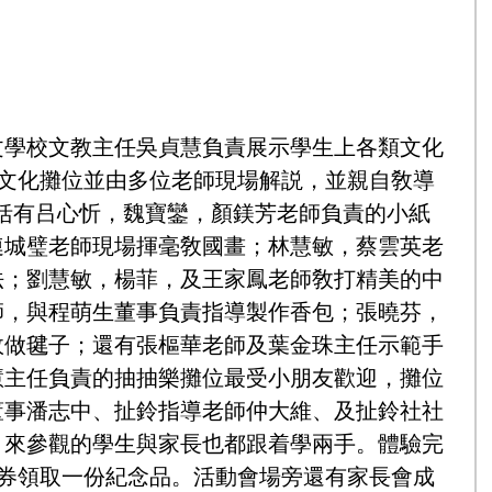
文學校文教主任吳貞慧負責展示學生上各類文化
項文化攤位並由多位老師現場解説，並親自敎導
包括有吕心忻，魏寶鑾，顏鎂芳老師負責的小紙
連城璧老師現場揮毫敎國畫；林慧敏，蔡雲英老
法；劉慧敏，楊菲，及王家鳳老師敎打精美的中
師，與程萌生董事負責指導製作香包；張曉芬，
敎做毽子；還有張樞華老師及葉金珠主任示範手
慧主任負責的抽抽樂攤位最受小朋友歡迎，攤位
董事潘志中、扯鈴指導老師仲大維、及扯鈴社社
，來參觀的學生與家長也都跟着學兩手。體驗完
戲券領取一份紀念品。活動會場旁還有家長會成