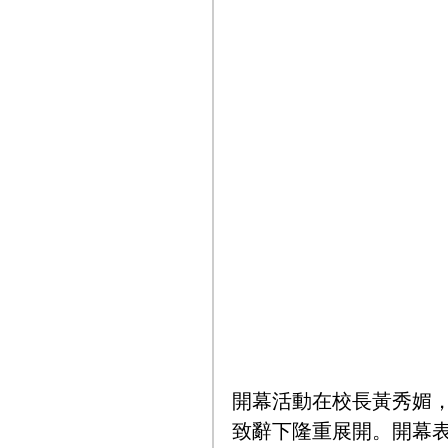
開幕活動在校長黃秀媚
致辭下隆重展開。開幕