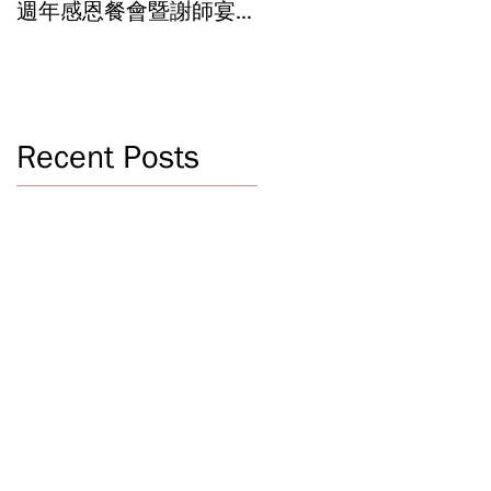
週年感恩餐會暨謝師宴
辦學成果 Graduation an
Celebrating 40 Years:
Year-End Ceremony:
WSCLC Hosts Grand Gala
Witnessing 40 Years of
& Teacher Appreciation
Educational
Dinner
Achievements
Recent Posts