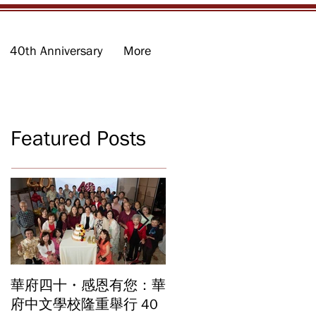
40th Anniversary
More
Featured Posts
華府四十・感恩有您：華
華府中文學校2026年畢
府中文學校隆重舉行 40
業暨結業典禮 見證40年