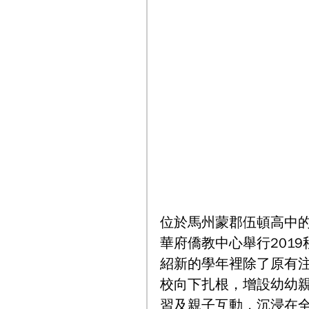
位於馬州蒙郡伍頓高中
華府僑教中心舉行201
紹新的學年裡除了原有注
校向下扎根，增設幼幼
習及親子互動，沉浸在