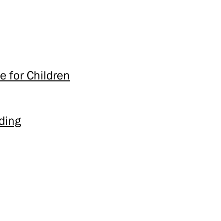
e for Children
ding