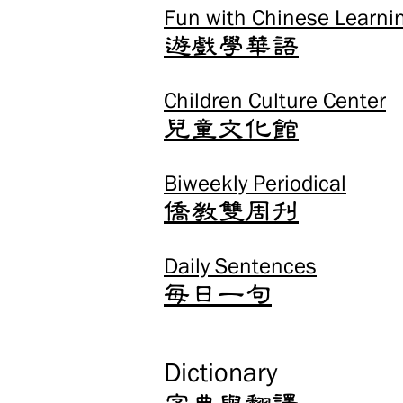
Fun with Chinese Learni
遊戲學華語
Children Culture Center
兒童文化館
Biweekly Periodical
僑教雙周刊
Daily Sentences
​每日一句
Dictionary