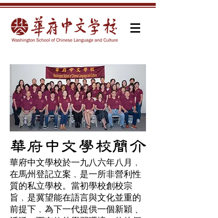
​華府中文學校簡介
華府中文學校於一九八六年八月﹐
在馬州登記立案﹐是一所非營利性
質的私立學校。當初學校創校宗
旨﹐是冀望能在語言與文化並重的
前提下﹐為下一代提供一個新穎﹑