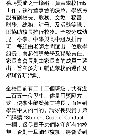
禮聘賢能之士擔綱，負責學校行政
工作﹐執行董事會的決策。學校另
設有副校長、教務、文教、秘書、
財務、總務、註冊、及活動等職，
以協助校長推行校務。全校分成幼
兒、小學、中學與高中組及拼音
班，每組由老師之間選出一位教學
組長，負起領導教學及聯繫責任。
家長會會長則由家長會的成員中選
出，旨在多方面輔佐學校的運作及
舉辦各項活動。
全校目前有二十二個班級，共有近
二百五十位學生。儘量用獎勵方
式，使學生能發揮其特長，而達到
學習中文的目的。請家長與貴子弟
們詳讀 ”
Student Code of Conduct
”
一欄，督促貴子弟們恪守所有的校
規，否則一旦觸犯校規，將會受到