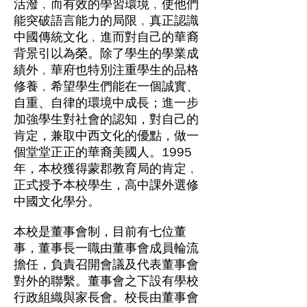
活潑﹐而有效的學習環境﹐使他們
能突破語言能力的局限﹐真正認識
中國傳統文化﹐進而對自己的華裔
背景引以為榮。除了學生的學業成
績外﹐華府也特別注重學生的品格
修養﹐希望學生們能在一個誠實、
自重、自律的環境中成長；進一步
加強學生對社會的認知，對自己的
肯定，兼取中西文化的優點，做一
個堂堂正正的華裔美國人。1995
年，本校獲得蒙郡教育局的肯定﹐
正式授予本校學生，高中課外選修
中國文化學分。
本校是董事會制，目前有七位董
事，董事長一職由董事會成員輪流
擔任，負責召開會議及代表董事會
對外的聯繫。董事會之下設有學校
行政組織與家長會。校長由董事會