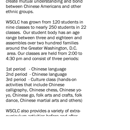
create mutual understanding and bond
between Chinese Americans and other
ethnic groups.
WSCLC has grown from 120 students in
nine classes to nearly 250 students in 22
classes. Our student body has an age
range between three and eighteen and
assembles over two hundred families
around the Greater Washington, D.C.
area. Our classes are held from 2:00 to
4:30 pm and consist of three periods:
1st period - Chinese language
2nd period - Chinese language
3rd period - Culture class (hands-on
activities that include Chinese
calligraphy, Chinese chess, Chinese yo-
yo, Chinese go, folk arts and crafts, folk
dance, Chinese martial arts and others)
WSCLC also provides a variety of extra-
curriculum activities before and after
class for both students and parents.