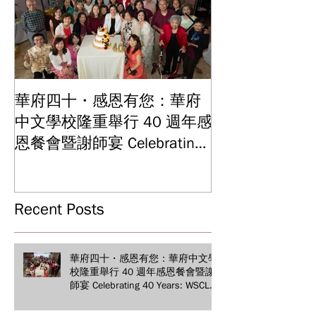
華府四十・感恩有您：華府
華府中文學校2
中文學校隆重舉行 40 週年感
結業典禮 見證
Graduation and
恩餐會暨謝師宴 Celebrating
Ceremony: Witn
40 Years: WSCLC Hosts
Years of Educat
Grand Gala & Teacher
Achievements
Appreciation Dinner
Recent Posts
華府四十・感恩有您：華府中文學
校隆重舉行 40 週年感恩餐會暨謝
師宴 Celebrating 40 Years: WSCLC
Hosts Grand Gala & Teacher
Appreciation Dinner