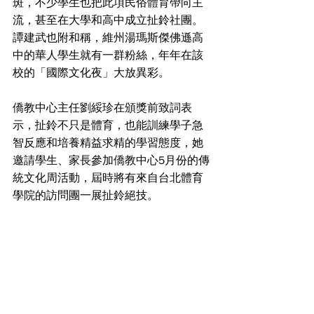
斑，不少學生也把此項民俗體育帶向主
流，甚至在大學和高中成立扯鈴社團。
譚建武也附和稱，維州湯瑪斯傑佛遜高
中的華人學生就有一群粉絲，年年在該
校的「國際文化夜」大放異彩。
僑教中心主任劉綏珍在頒獎前致詞表
示，扯鈴不只是體育，也能訓練學子急
智反應和培養精益求精的學習態度，她
邀請學生、家長參加僑教中心5月份的傳
統文化周活動，屆時將有來自台北體育
學院的訪問團一展扯鈴絕技。 