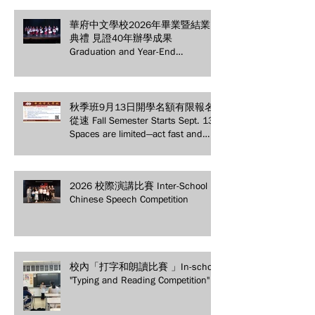
華府中文學校2026年畢業暨結業
典禮 見證40年辦學成果
Graduation and Year-End
Ceremony: Witnessing 40 Years of
Educational Achievements
秋季班9月13日開學名額有限報名
從速 Fall Semester Starts Sept. 13!
Spaces are limited—act fast and
secure your spot today!
2026 校際演講比賽 Inter-School
Chinese Speech Competition
校內「打字和朗讀比賽 」In-school
"Typing and Reading Competition"