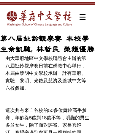
第八屆扯鈴觀摩賽 本校學
生余凱驄, 林哲民 榮獲優勝
由大華府地區中文學校聯誼會主辦的第
八屆扯鈴觀摩賽日前在僑教中心舉行，
本屆由黎明中文學校承辦，計有華府、
實驗、黎明、光啟及慈濟及蓋城中文等
六校參加。
這次共有來自各校的50多位舞鈴高手參
賽，年齡從5歲到18歲不等，明顯的男生
多於女生，除了面對評審、家長秀絕
活，賽場旁邊到處可見一群群扯鈴同