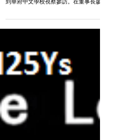
僑委會信副委員長世昌
僑委會信世昌副委員長、僑教中心陳世
池主任及賴思琦副主任於四月三日下午
到華府中文學校視察參訪。在董事長廖
美琳、校長黃秀媚及多位教職員陪伴下
首先視察學生上課情形，來賓們走訪語
文課和文化課，並坐在教室裡親身試聽
老師們的教學。 先參觀由教務主任葉金
珠安排的語文課,...