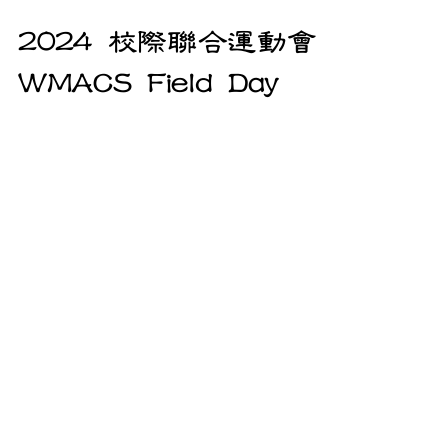
2024 校際聯合運動會
WMACS Field Day
由大華府地區中文學校聯誼會
（WMACS）主辦，一年一度的校際聯合
運動會5月5日在馬州蒙郡波多馬克市邱
吉爾高中舉行。今年計有華府臺灣學
校，華府中文學校、華府慈濟人文學
校、中華聖經中文學校、中華文化藝術
學會、代表處中文學校等6所僑校參
與。...
Search By Tags
2006-2007
2007-2008
2008-2009
2009-2010