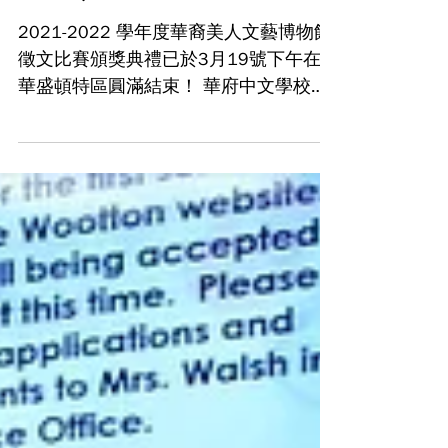
文藝博物館徵文比賽
Student Storytelling
Competition
2021-2022 學年度華裔美人文藝博物館
徵文比賽頒獎典禮已於3月19號下午在
華盛頓特區圓滿結束！ 華府中文學校有
兩位高中同學參賽並個別榮獲第二及第
三名的榮耀！ 高中組第一名從缺！ 陸怡
月榮獲第二名 陳彎彎榮獲第三名 恭喜兩
位同學！...