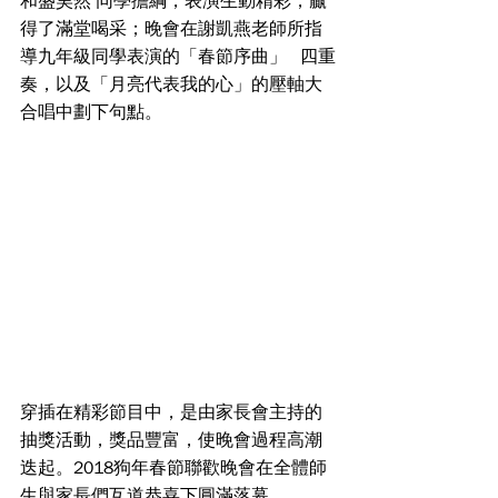
得了滿堂喝采；晚會在謝凱燕老師所指
導九年級同學表演的「春節序曲」   四重
奏，以及「月亮代表我的心」的壓軸大
合唱中劃下句點。
穿插在精彩節目中，是由家長會主持的
抽獎活動，獎品豐富，使晚會過程高潮
迭起。2018狗年春節聯歡晚會在全體師
生與家長們互道恭喜下圓滿落幕。