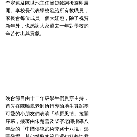
李定遠及陳世池主任簡短致詞後旋即展
開。李校長代表學校發給所有教職員，
家長會每位成員一個大紅包，除了祝賀
新年外，也感謝大家過去一年對學校的
辛苦付出與貢獻。
晚會節目由十二年級學生們貫穿主持，
首先在陳曉嵐老師所指導陌地生舞蹈團
可愛的小朋友們表演「草原風情」拉開
序幕，接著由朱楚善及柴寧老師指導八
年級的「中國傳統武術套路十八掍」熱
鬧登場。其他精彩的節目還包括賴怡君