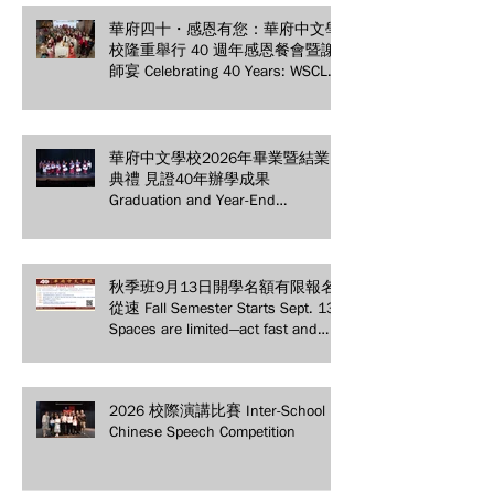
華府四十・感恩有您：華府中文學
校隆重舉行 40 週年感恩餐會暨謝
師宴 Celebrating 40 Years: WSCLC
Hosts Grand Gala & Teacher
Appreciation Dinner
華府中文學校2026年畢業暨結業
典禮 見證40年辦學成果
Graduation and Year-End
Ceremony: Witnessing 40 Years of
Educational Achievements
秋季班9月13日開學名額有限報名
從速 Fall Semester Starts Sept. 13!
Spaces are limited—act fast and
secure your spot today!
2026 校際演講比賽 Inter-School
Chinese Speech Competition