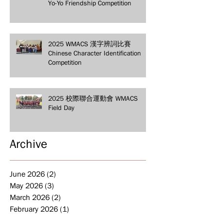
Yo-Yo Friendship Competition
2025 WMACS 漢字辨詞比賽
Chinese Character Identification
Competition
2025 校際聯合運動會 WMACS
Field Day
Archive
June 2026
(2)
2 posts
May 2026
(3)
3 posts
March 2026
(2)
2 posts
February 2026
(1)
1 post