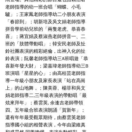
老師指導的幼一班合唱「蝴蝶、小毛
驢」；王家鳳老師指導幼二小朋友表演
「春節到」；胡新培及吳文娟老師指導
拼音學前幼兒班的「兩隻老虎、恭喜恭
喜」；蔣宜娟及蔡淑燕老師拼音一、二
班的「肢體帶動唱」；韓安民老師及扯
鈴社團表演的精彩絕倫，出神入化的扯
鈴表演；阮馨老師指導幼三A班唱遊「恭
喜新年發大財」；梁嘉瑋老師指導幼三B
班演唱「星星的心」；由高桂芸老師指
導一年級小朋友及家長表演「站在高崗
上」的山地舞，；陳美蓉、楊菲和吳文
娟老師指導二,三年級表演的帶動唱「最
炫來拜年」；蔡雲英, 余逢吉老師帶領
四、五年級合班表演朗誦「賀新年」；
還有年年最受觀眾期待，由蔡雲英老師
指導國小組的相聲表演，今年由梁維真
和盛昊然 同學擔綱，表演生動精彩，贏