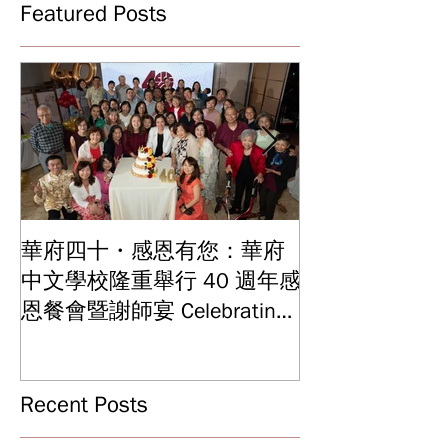
Featured Posts
華府四十・感恩有您：華府
華府中文學校2
中文學校隆重舉行 40 週年感
結業典禮 見證
Graduation and
恩餐會暨謝師宴 Celebrating
Ceremony: Witn
40 Years: WSCLC Hosts
Years of Educat
Grand Gala & Teacher
Achievements
Appreciation Dinner
Recent Posts