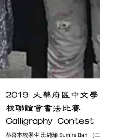
2019 大華府區中文學
校聯誼會書法比賽