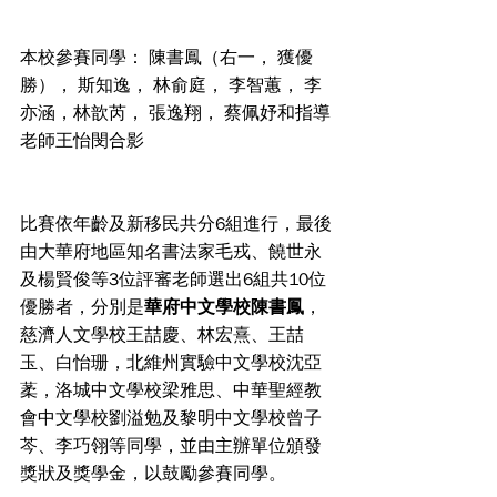
本校參賽同學： 陳書鳳（右一， 獲優
勝）， 斯知逸， 林俞庭， 李智蕙， 李
亦涵，林歆芮， 張逸翔， 蔡佩妤和指導
老師王怡閔合影
比賽依年齡及新移民共分6組進行，最後
由大華府地區知名書法家毛戎、饒世永
及楊賢俊等3位評審老師選出6組共10位
優勝者，分別是
華府中文學校陳書鳳
，
慈濟人文學校王喆慶、林宏熹、王喆
玉、白怡珊，北維州實驗中文學校沈亞
葇，洛城中文學校梁雅思、中華聖經教
會中文學校劉溢勉及黎明中文學校曾子
芩、李巧翎等同學，並由主辦單位頒發
獎狀及獎學金，以鼓勵參賽同學。