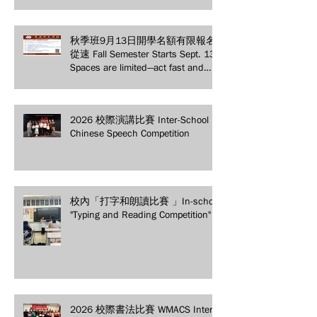
Educational Achievements
秋季班9月13日開學名額有限報名
從速 Fall Semester Starts Sept. 13!
Spaces are limited—act fast and
secure your spot today!
2026 校際演講比賽 Inter-School
Chinese Speech Competition
校內「打字和朗讀比賽 」In-school
"Typing and Reading Competition"
2026 校際書法比賽 WMACS Inter-