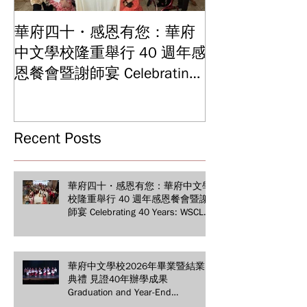
華府四十・感恩有您：華府
華府中文學校2
中文學校隆重舉行 40 週年感
結業典禮 見證
Graduation and
恩餐會暨謝師宴 Celebrating
Ceremony: Witn
40 Years: WSCLC Hosts
Years of Educat
Grand Gala & Teacher
Achievements
Appreciation Dinner
Recent Posts
華府四十・感恩有您：華府中文學
校隆重舉行 40 週年感恩餐會暨謝
師宴 Celebrating 40 Years: WSCLC
Hosts Grand Gala & Teacher
Appreciation Dinner
華府中文學校2026年畢業暨結業
典禮 見證40年辦學成果
Graduation and Year-End
Ceremony: Witnessing 40 Years of