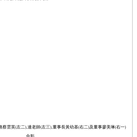
蔡雲英(左二),連老師(左三),董事長黃幼基(右二)及董事廖美琳(右一)
合影