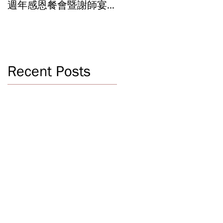
週年感恩餐會暨謝師宴
辦學成果 Graduation an
Celebrating 40 Years:
Year-End Ceremony:
WSCLC Hosts Grand Gala
Witnessing 40 Years of
& Teacher Appreciation
Educational
Dinner
Achievements
Recent Posts