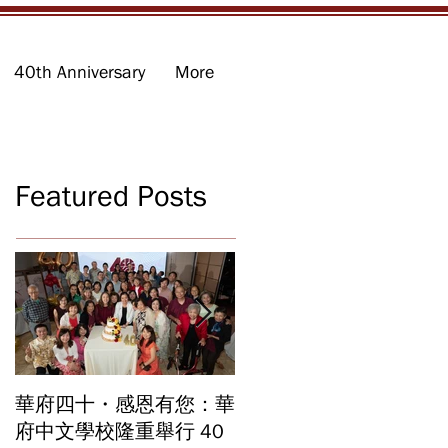
40th Anniversary
More
Featured Posts
華府四十・感恩有您：華
華府中文學校2026年畢
府中文學校隆重舉行 40
業暨結業典禮 見證40年