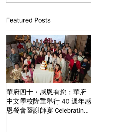
Featured Posts
華府四十・感恩有您：華府
華府中文學校2
中文學校隆重舉行 40 週年感
結業典禮 見證
Graduation and
恩餐會暨謝師宴 Celebrating
Ceremony: Witn
40 Years: WSCLC Hosts
Years of Educat
Grand Gala & Teacher
Achievements
Appreciation Dinner