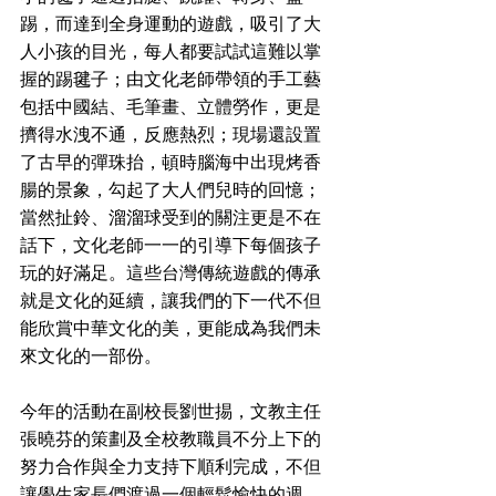
踢，而達到全身運動的遊戲，吸引了大
人小孩的目光，每人都要試試這難以掌
握的踢毽子；由文化老師帶領的手工藝
包括中國結、毛筆畫、立體勞作，更是
擠得水洩不通，反應熱烈；現場還設置
了古早的彈珠抬，頓時腦海中出現烤香
腸的景象，勾起了大人們兒時的回憶；
當然扯鈴、溜溜球受到的關注更是不在
話下，文化老師一一的引導下每個孩子
玩的好滿足。這些台灣傳統遊戲的傳承
就是文化的延續，讓我們的下一代不但
能欣賞中華文化的美，更能成為我們未
來文化的一部份。
今年的活動在副校長劉世掦，文教主任
張曉芬的策劃及全校教職員不分上下的
努力合作與全力支持下順利完成，不但
讓學生家長們渡過一個輕鬆愉快的週