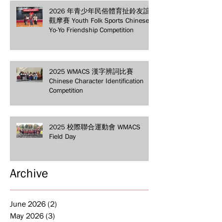
2026 年青少年民俗體育扯鈴友誼
觀摩賽 Youth Folk Sports Chinese
Yo-Yo Friendship Competition
2025 WMACS 漢字辨詞比賽
Chinese Character Identification
Competition
2025 校際聯合運動會 WMACS
Field Day
Archive
June 2026
(2)
2 posts
May 2026
(3)
3 posts