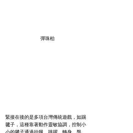
彈珠枱
緊接在後的是多項台灣傳統遊戲，如踢
毽子，這種靠著動作靈敏協調，控制小
小的毽子通過抬腿、跳躍、轉身、盤