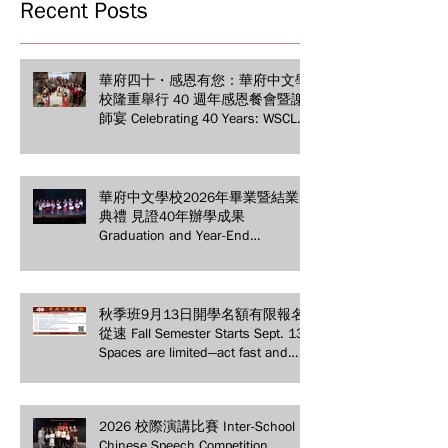
Recent Posts
華府四十・感恩有您：華府中文學
校隆重舉行 40 週年感恩餐會暨謝
師宴 Celebrating 40 Years: WSCLC
Hosts Grand Gala & Teacher
Appreciation Dinner
華府中文學校2026年畢業暨結業
典禮 見證40年辦學成果
Graduation and Year-End
Ceremony: Witnessing 40 Years of
Educational Achievements
秋季班9月13日開學名額有限報名
從速 Fall Semester Starts Sept. 13!
Spaces are limited—act fast and
secure your spot today!
2026 校際演講比賽 Inter-School
Chinese Speech Competition