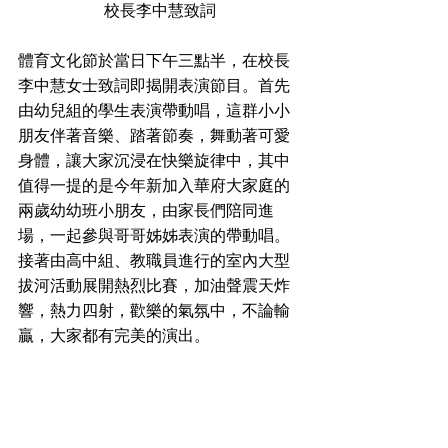
校長李中慧致詞
體育文化節於當日下午三點半，在校長
李中慧女士致詞即揭開表演節目。首先
由幼兒組的學生表演帶動唱，這群小小
朋友伴著音樂、踏著節奏，舞動著可愛
身體，讓大家沉浸在快樂旋律中，其中
值得一提的是今年新加入華府大家庭的
兩歲幼幼班小朋友，由家長們陪同進
場，一起參與哥哥姊姊表演的帶動唱。
接著由高中組、教職員進行的室內大型
拔河活動展開熱烈比賽，加油聲震天炸
響，熱力四射，歡樂的氣氛中，不論輸
贏，大家都有完美的演出。